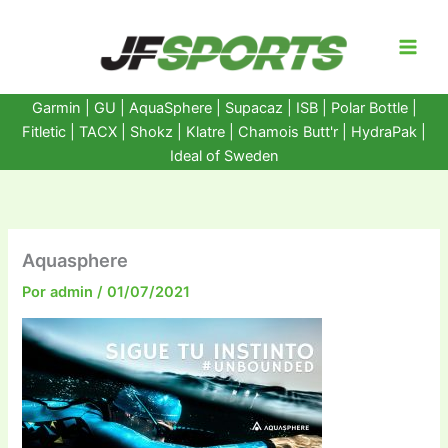
Ir
al
contenido
Garmin
|
GU
|
AquaSphere
|
Supacaz
| ISB |
Polar Bottle
|
Fitletic
|
TACX
|
Shokz
|
Klatre
|
Chamois Butt'r
|
HydraPak
|
Ideal of Sweden
Aquasphere
Por
admin
/
01/07/2021