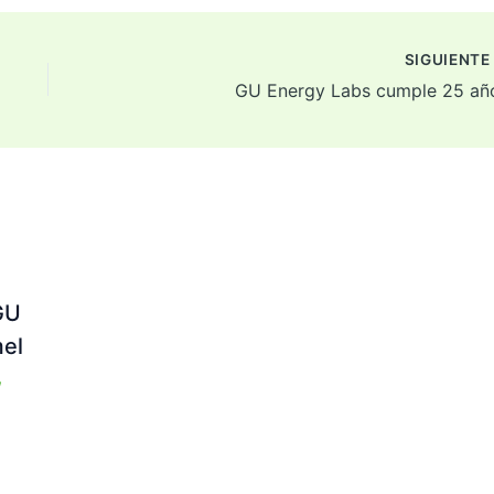
SIGUIENT
GU Energy Labs cumple 25 añ
GU
mel
/