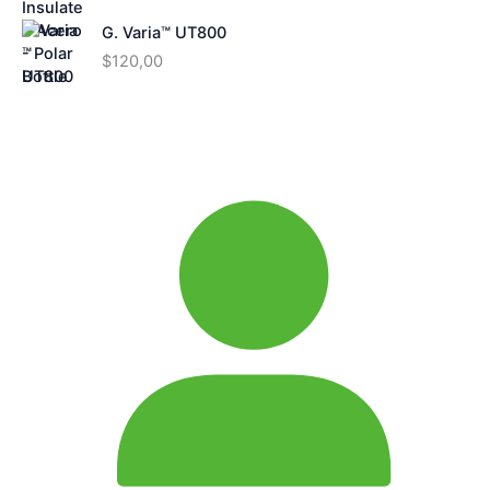
G. Varia™ UT800
$
120,00