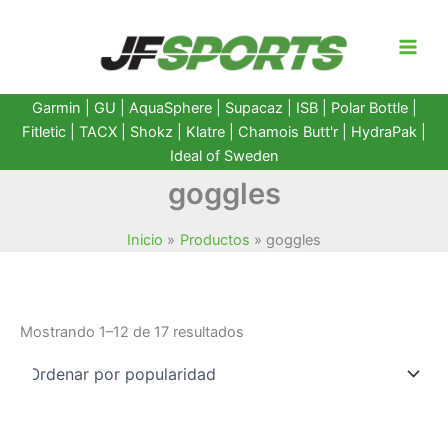
Ir
al
contenido
Garmin
|
GU
|
AquaSphere
|
Supacaz
| ISB |
Polar Bottle
|
Fitletic
|
TACX
|
Shokz
|
Klatre
|
Chamois Butt'r
|
HydraPak
|
Ideal of Sweden
goggles
Inicio
Productos
goggles
Ordenado
Mostrando 1–12 de 17 resultados
por
popularidad