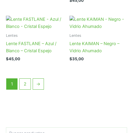
$
45,00
Lentes
Lentes
Lente FASTLANE – Azul /
Lente KAIMAN – Negro –
Blanco – Cristal Espejo
Vidrio Ahumado
$
45,00
$
35,00
1
2
→
B