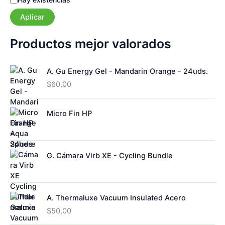
o
s
r
Aplicar
t
í
a
a
d
Productos mejor valorados
o
A. Gu Energy Gel - Mandarin Orange - 24uds.
$
60,00
Micro Fin HP
G. Cámara Virb XE - Cycling Bundle
A. Thermaluxe Vacuum Insulated Acero
$
50,00