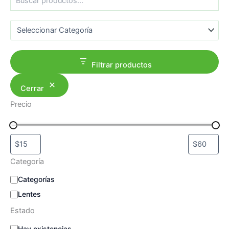
u
s
Categorías del producto
c
a
r
Filtrar productos
Cerrar
Precio
Categoría
C
Categorías
a
Lentes
t
e
Estado
g
E
Hay existencias