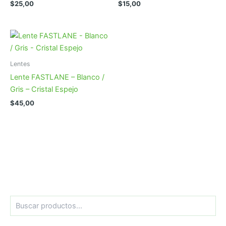
$
25,00
$
15,00
Lentes
Lente FASTLANE – Blanco /
Gris – Cristal Espejo
$
45,00
B
u
s