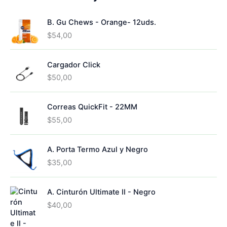
s
u
p
t
u
c
r
o
c
B. Gu Chews - Orange- 12uds.
t
o
s
t
o
d
$
54,00
o
s
u
s
c
Cargador Click
t
o
$
50,00
s
Correas QuickFit - 22MM
$
55,00
A. Porta Termo Azul y Negro
$
35,00
A. Cinturón Ultimate II - Negro
$
40,00