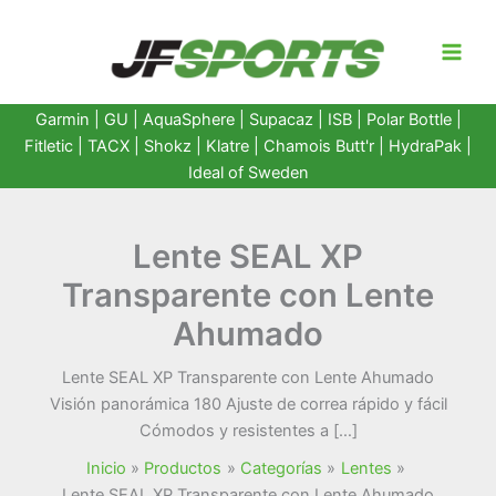
Ir
al
contenido
Garmin
|
GU
|
AquaSphere
|
Supacaz
| ISB |
Polar Bottle
|
Fitletic
|
TACX
|
Shokz
|
Klatre
|
Chamois Butt'r
|
HydraPak
|
Ideal of Sweden
Lente SEAL XP
Transparente con Lente
Ahumado
Lente SEAL XP Transparente con Lente Ahumado
Visión panorámica 180 Ajuste de correa rápido y fácil
Cómodos y resistentes a […]
Inicio
Productos
Categorías
Lentes
Lente SEAL XP Transparente con Lente Ahumado