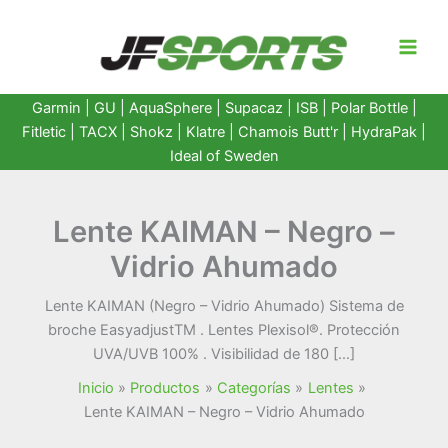
Ir
al
contenido
Garmin
|
GU
|
AquaSphere
|
Supacaz
| ISB |
Polar Bottle
|
Fitletic
|
TACX
|
Shokz
|
Klatre
|
Chamois Butt'r
|
HydraPak
|
Ideal of Sweden
Lente KAIMAN – Negro –
Vidrio Ahumado
Lente KAIMAN (Negro – Vidrio Ahumado) Sistema de
broche Easy­adjustTM . Lentes Plexisol®. Protección
UVA/UVB 100% . Visibilidad de 180 […]
Inicio
Productos
Categorías
Lentes
Lente KAIMAN – Negro – Vidrio Ahumado