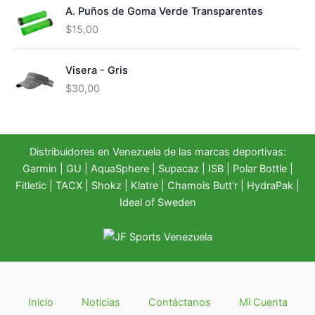
A. Puños de Goma Verde Transparentes
r
r
e
e
$
15,00
c
c
i
i
Visera - Gris
o
o
o
a
$
30,00
r
c
i
t
g
u
i
a
Distribuidores en Venezuela de las marcas deportivas:
n
l
Garmin
|
GU
|
AquaSphere
|
Supacaz
| ISB |
Polar Bottle
|
a
e
Fitletic
|
TACX
|
Shokz
|
Klatre
|
Chamois Butt'r
|
HydraPak
|
l
s
Ideal of Sweden
e
:
r
$
a
2
:
0
$
,
2
0
5
0
Inicio
Noticias
Contáctanos
Mi Cuenta
,
.