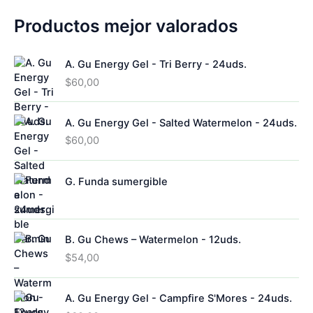
a
d
Productos mejor valorados
o
A. Gu Energy Gel - Tri Berry - 24uds.
$
60,00
A. Gu Energy Gel - Salted Watermelon - 24uds.
$
60,00
G. Funda sumergible
B. Gu Chews – Watermelon - 12uds.
$
54,00
A. Gu Energy Gel - Campfire S'Mores - 24uds.