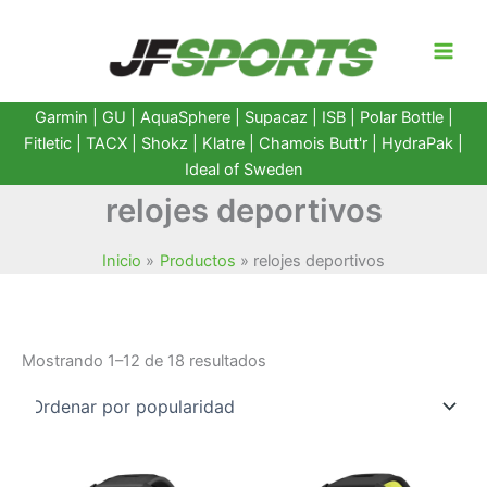
Ir
al
contenido
Garmin
|
GU
|
AquaSphere
|
Supacaz
| ISB |
Polar Bottle
|
Fitletic
|
TACX
|
Shokz
|
Klatre
|
Chamois Butt'r
|
HydraPak
|
Ideal of Sweden
relojes deportivos
Inicio
Productos
relojes deportivos
Ordenado
Mostrando 1–12 de 18 resultados
por
popularidad