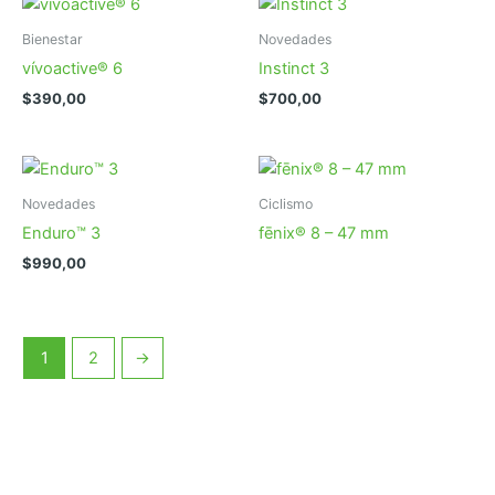
Bienestar
Novedades
vívoactive® 6
Instinct 3
$
390,00
$
700,00
Novedades
Ciclismo
Enduro™ 3
fēnix® 8 – 47 mm
$
990,00
1
2
→