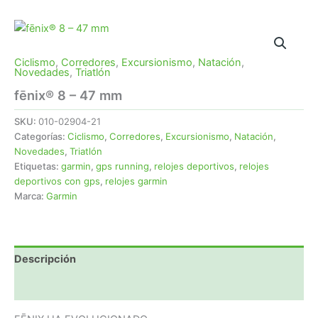
Ciclismo
,
Corredores
,
Excursionismo
,
Natación
,
Novedades
,
Triatlón
fēnix® 8 – 47 mm
SKU:
010-02904-21
Categorías:
Ciclismo
,
Corredores
,
Excursionismo
,
Natación
,
Novedades
,
Triatlón
Etiquetas:
garmin
,
gps running
,
relojes deportivos
,
relojes
deportivos con gps
,
relojes garmin
Marca:
Garmin
Descripción
Valoraciones (0)