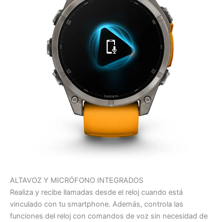
ALTAVOZ Y MICRÓFONO INTEGRADOS
Realiza y recibe llamadas desde el reloj cuando está
vinculado con tu smartphone. Además, controla las
funciones del reloj con comandos de voz sin necesidad de