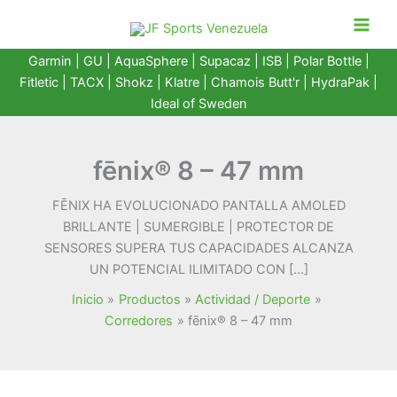
Ir
al
contenido
Garmin
|
GU
|
AquaSphere
|
Supacaz
| ISB |
Polar Bottle
|
Fitletic
|
TACX
|
Shokz
|
Klatre
|
Chamois Butt'r
|
HydraPak
|
Ideal of Sweden
fēnix® 8 – 47 mm
FĒNIX HA EVOLUCIONADO PANTALLA AMOLED
BRILLANTE | SUMERGIBLE | PROTECTOR DE
SENSORES SUPERA TUS CAPACIDADES ALCANZA
UN POTENCIAL ILIMITADO CON […]
Inicio
Productos
Actividad / Deporte
Corredores
fēnix® 8 – 47 mm