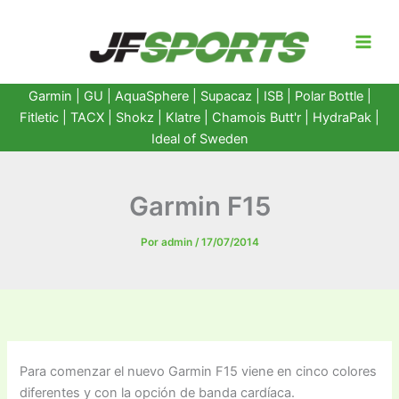
Ir
al
contenido
Garmin
|
GU
|
AquaSphere
|
Supacaz
| ISB |
Polar Bottle
|
Fitletic
|
TACX
|
Shokz
|
Klatre
|
Chamois Butt'r
|
HydraPak
|
Ideal of Sweden
Garmin F15
Por
admin
/
17/07/2014
Para comenzar el nuevo Garmin F15 viene en cinco colores
diferentes y con la opción de banda cardíaca.