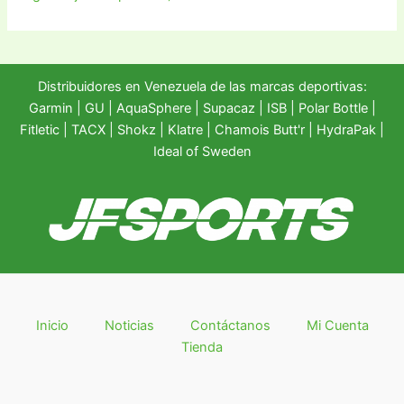
Distribuidores en Venezuela de las marcas deportivas:
Garmin
|
GU
|
AquaSphere
|
Supacaz
| ISB |
Polar Bottle
|
Fitletic
|
TACX
|
Shokz
|
Klatre
|
Chamois Butt'r
|
HydraPak
|
Ideal of Sweden
Inicio
Noticias
Contáctanos
Mi Cuenta
Tienda