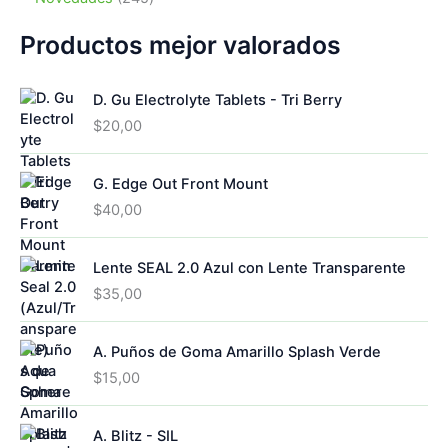
o
d
r
s
t
o
4
s
u
o
o
d
5
Productos mejor valorados
c
d
s
u
p
t
u
c
r
o
c
D. Gu Electrolyte Tablets - Tri Berry
t
o
s
t
o
d
$
20,00
o
s
u
s
c
G. Edge Out Front Mount
t
o
$
40,00
s
Lente SEAL 2.0 Azul con Lente Transparente
$
35,00
A. Puños de Goma Amarillo Splash Verde
$
15,00
A. Blitz - SIL