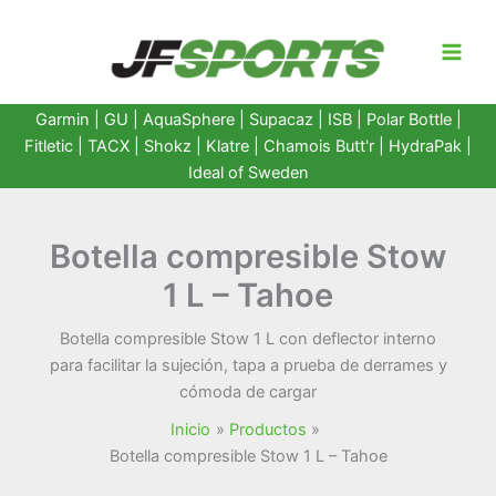
Ir
al
contenido
Garmin
|
GU
|
AquaSphere
|
Supacaz
| ISB |
Polar Bottle
|
Fitletic
|
TACX
|
Shokz
|
Klatre
|
Chamois Butt'r
|
HydraPak
|
Ideal of Sweden
Botella compresible Stow
1 L – Tahoe
Botella compresible Stow 1 L con deflector interno
para facilitar la sujeción, tapa a prueba de derrames y
cómoda de cargar
Inicio
Productos
Botella compresible Stow 1 L – Tahoe