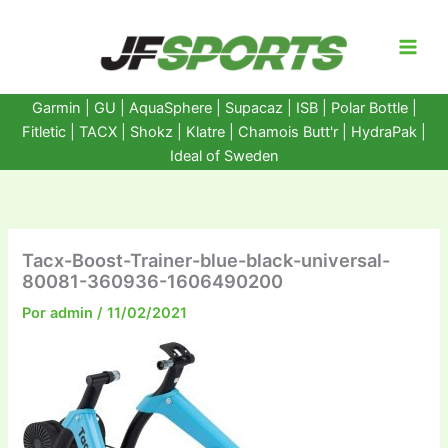
Ir
al
contenido
Garmin
|
GU
|
AquaSphere
|
Supacaz
| ISB |
Polar Bottle
|
Fitletic
|
TACX
|
Shokz
|
Klatre
|
Chamois Butt'r
|
HydraPak
|
Ideal of Sweden
Tacx-Boost-Trainer-blue-black-universal-
80081-360936-1606490200
Por
admin
/
11/02/2021