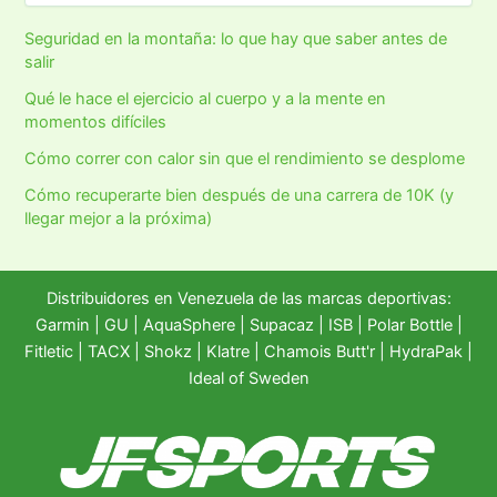
Seguridad en la montaña: lo que hay que saber antes de
salir
Qué le hace el ejercicio al cuerpo y a la mente en
momentos difíciles
Cómo correr con calor sin que el rendimiento se desplome
Cómo recuperarte bien después de una carrera de 10K (y
llegar mejor a la próxima)
Distribuidores en Venezuela de las marcas deportivas:
Garmin
|
GU
|
AquaSphere
|
Supacaz
| ISB |
Polar Bottle
|
Fitletic
|
TACX
|
Shokz
|
Klatre
|
Chamois Butt'r
|
HydraPak
|
Ideal of Sweden