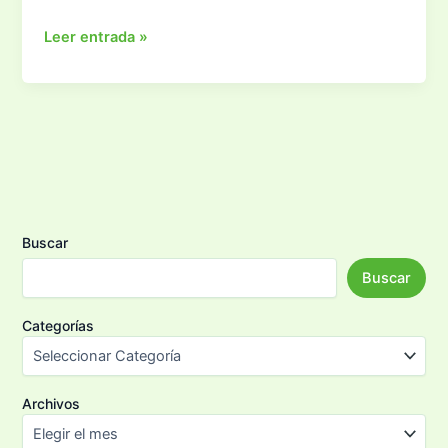
Hidratación
Leer entrada »
Deportiva:
¿cómo
hidratarte
correctamente?
Buscar
Buscar
Categorías
Archivos