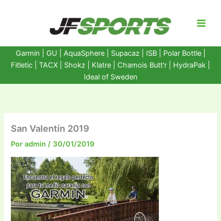
Ir
al
contenido
Garmin
|
GU
|
AquaSphere
|
Supacaz
| ISB |
Polar Bottle
|
Fitletic
|
TACX
|
Shokz
|
Klatre
|
Chamois Butt'r
|
HydraPak
|
Ideal of Sweden
San Valentín 2019
Por
admin
/
30/01/2019