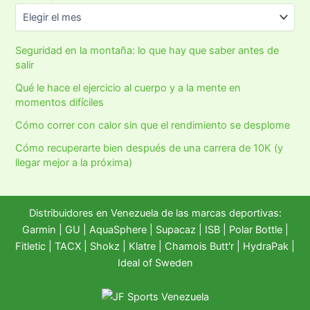
Seguridad en la montaña: lo que hay que saber antes de
salir
Qué le hace el ejercicio al cuerpo y a la mente en
momentos difíciles
Cómo correr con calor sin que el rendimiento se desplome
Cómo recuperarte bien después de una carrera de 10K (y
llegar mejor a la próxima)
Distribuidores en Venezuela de las marcas deportivas:
Garmin
|
GU
|
AquaSphere
|
Supacaz
| ISB |
Polar Bottle
|
Fitletic
|
TACX
|
Shokz
|
Klatre
|
Chamois Butt'r
|
HydraPak
|
Ideal of Sweden