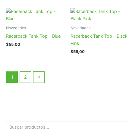
Novedades
Novedades
Racerback Tank Top – Blue
Racerback Tank Top – Black
Pink
$
55,00
$
55,00
1
2
→
B
u