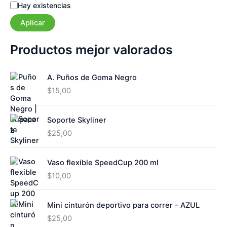
e
E
Hay existencias
g
s
o
Aplicar
t
r
a
í
d
Productos mejor valorados
a
o
A. Puños de Goma Negro
$
15,00
Soporte Skyliner
$
25,00
Vaso flexible SpeedCup 200 ml
$
10,00
Mini cinturón deportivo para correr - AZUL
$
25,00