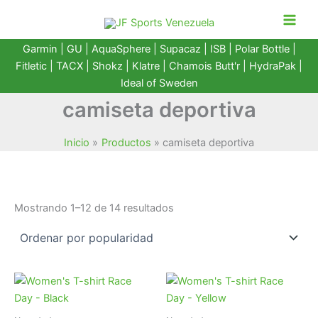
Ir
al
contenido
Garmin
|
GU
|
AquaSphere
|
Supacaz
| ISB |
Polar Bottle
|
Fitletic
|
TACX
|
Shokz
|
Klatre
|
Chamois Butt'r
|
HydraPak
|
Ideal of Sweden
camiseta deportiva
Inicio
Productos
camiseta deportiva
Ordenado
Mostrando 1–12 de 14 resultados
por
popularidad