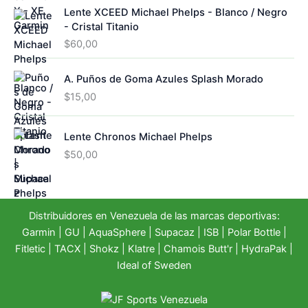
Lente XCEED Michael Phelps - Blanco / Negro
- Cristal Titanio
$
60,00
A. Puños de Goma Azules Splash Morado
$
15,00
Lente Chronos Michael Phelps
$
50,00
Distribuidores en Venezuela de las marcas deportivas:
Garmin
|
GU
|
AquaSphere
|
Supacaz
| ISB |
Polar Bottle
|
Fitletic
|
TACX
|
Shokz
|
Klatre
|
Chamois Butt'r
|
HydraPak
|
Ideal of Sweden