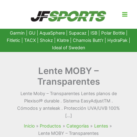
Ir
al
contenido
Garmin
|
GU
|
AquaSphere
|
Supacaz
| ISB |
Polar Bottle
|
Fitletic
|
TACX
|
Shokz
|
Klatre
|
Chamois Butt'r
|
HydraPak
|
Ideal of Sweden
Lente MOBY –
Transparentes
Lente Moby – Transparentes Lentes planos de
Plexisol® durable ­. Sistema Easy­AdjustTM .
Cómodos y ante­leak ­. Protección UVA/UVB 100%
[…]
Inicio
Productos
Categorías
Lentes
Lente MOBY – Transparentes