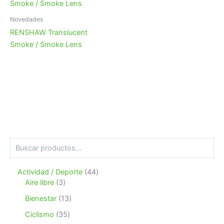
Novedades
RENSHAW Translucent
Smoke / Smoke Lens
B
u
s
4
Actividad / Deporte
44
c
3
4
a
Aire libre
3
r
p
p
1
Bienestar
13
r
r
3
o
o
3
Ciclismo
35
p
d
d