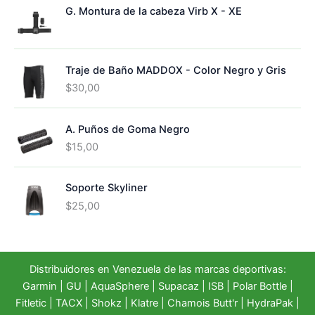
G. Montura de la cabeza Virb X - XE
t
o
s
Traje de Baño MADDOX - Color Negro y Gris
$
30,00
A. Puños de Goma Negro
$
15,00
Soporte Skyliner
$
25,00
Distribuidores en Venezuela de las marcas deportivas:
Garmin
|
GU
|
AquaSphere
|
Supacaz
| ISB |
Polar Bottle
|
Fitletic
|
TACX
|
Shokz
|
Klatre
|
Chamois Butt'r
|
HydraPak
|