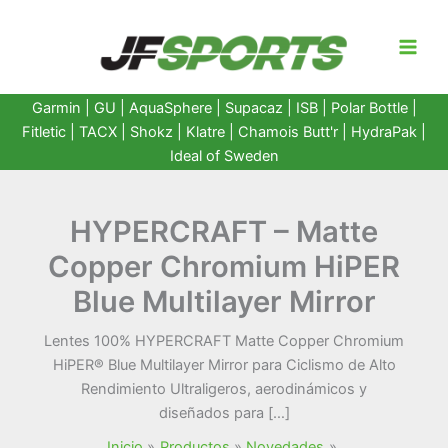
Ir
al
contenido
Garmin
|
GU
|
AquaSphere
|
Supacaz
| ISB |
Polar Bottle
|
Fitletic
|
TACX
|
Shokz
|
Klatre
|
Chamois Butt'r
|
HydraPak
|
Ideal of Sweden
HYPERCRAFT – Matte
Copper Chromium HiPER
Blue Multilayer Mirror
Lentes 100% HYPERCRAFT Matte Copper Chromium
HiPER® Blue Multilayer Mirror para Ciclismo de Alto
Rendimiento Ultraligeros, aerodinámicos y
diseñados para […]
Inicio
Productos
Novedades