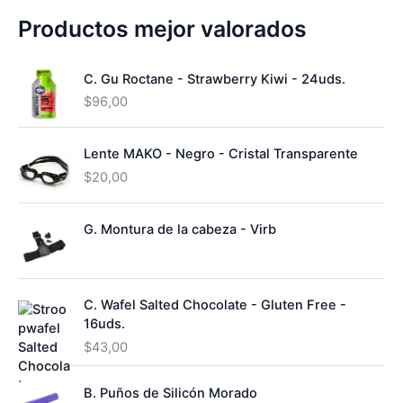
s
t
o
4
s
u
o
o
d
5
Productos mejor valorados
c
d
s
u
p
t
u
c
r
o
c
C. Gu Roctane - Strawberry Kiwi - 24uds.
t
o
s
t
o
d
$
96,00
o
s
u
s
c
Lente MAKO - Negro - Cristal Transparente
t
o
$
20,00
s
G. Montura de la cabeza - Virb
C. Wafel Salted Chocolate - Gluten Free -
16uds.
$
43,00
B. Puños de Silicón Morado