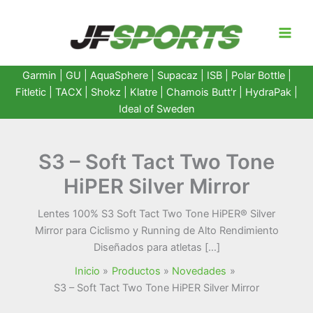
Ir
al
contenido
Garmin
|
GU
|
AquaSphere
|
Supacaz
| ISB |
Polar Bottle
|
Fitletic
|
TACX
|
Shokz
|
Klatre
|
Chamois Butt'r
|
HydraPak
|
Ideal of Sweden
S3 – Soft Tact Two Tone
HiPER Silver Mirror
Lentes 100% S3 Soft Tact Two Tone HiPER® Silver
Mirror para Ciclismo y Running de Alto Rendimiento
Diseñados para atletas […]
Inicio
Productos
Novedades
S3 – Soft Tact Two Tone HiPER Silver Mirror