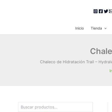
Ir
al
contenido
Inicio
Tienda
Chale
Chaleco de Hidratación Trail – HydraV
I
B
u