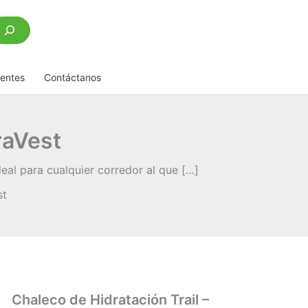
scar
uentes
Contáctanos
raVest
eal para cualquier corredor al que […]
st
Chaleco de Hidratación Trail –