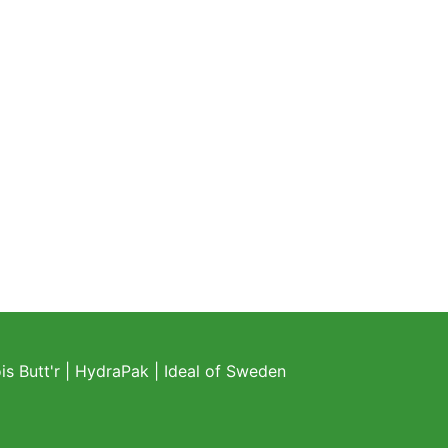
s Butt'r
|
HydraPak
|
Ideal of Sweden