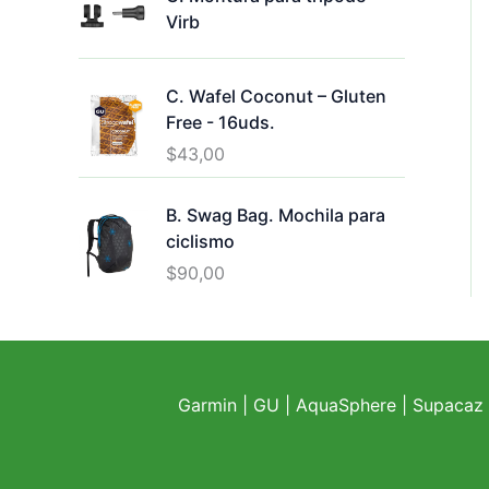
Virb
C. Wafel Coconut – Gluten
Free - 16uds.
$
43,00
B. Swag Bag. Mochila para
ciclismo
$
90,00
Garmin
|
GU
|
AquaSphere
|
Supacaz