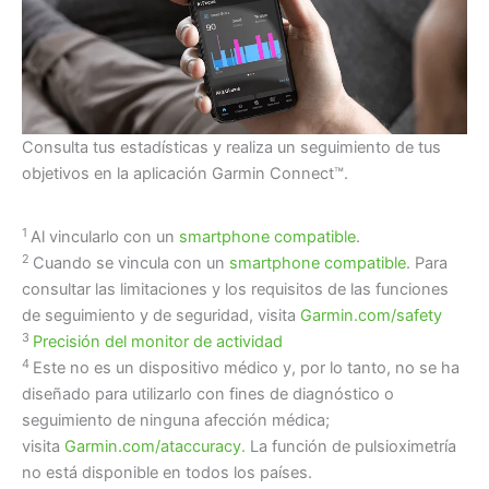
Consulta tus estadísticas y realiza un seguimiento de tus
objetivos en la aplicación Garmin Connect™.
1
Al vincularlo con un
smartphone compatible
.
2
Cuando se vincula con un
smartphone compatible
. Para
consultar las limitaciones y los requisitos de las funciones
de seguimiento y de seguridad, visita
Garmin.com/safety
3
Precisión del monitor de actividad
4
Este no es un dispositivo médico y, por lo tanto, no se ha
diseñado para utilizarlo con fines de diagnóstico o
seguimiento de ninguna afección médica;
visita
Garmin.com/ataccuracy.
La función de pulsioximetría
no está disponible en todos los países.