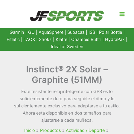
Ir
al
contenido
Garmin
|
GU
|
AquaSphere
|
Supacaz
| ISB |
Polar Bottle
|
Fitletic
|
TACX
|
Shokz
|
Klatre
|
Chamois Butt'r
|
HydraPak
|
Ideal of Sweden
Instinct® 2X Solar –
Graphite (51MM)
Este resistente reloj inteligente con GPS es lo
suficientemente duro para seguirte el ritmo y lo
suficientemente exclusivo para adaptarse a tu estilo.
Ahora está disponible en dos tamaños para
ajustarse a cada muñeca.
Inicio
Productos
Actividad / Deporte