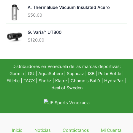
A. Thermaluxe Vacuum Insulated Acero
$
50,00
G. Varia™ UT800
$
120,00
Distribuidores en Venezuela de las marcas deportivas:
Garmin
|
GU
|
AquaSphere
|
Supacaz
| ISB |
Polar Bottle
|
Fitletic
|
TACX
|
Shokz
|
Klatre
|
Chamois Butt'r
|
HydraPak
|
Ideal of Sweden
Inicio
Noticias
Contáctanos
Mi Cuenta