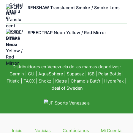
RENSHAW Translucent Smoke / Smoke Lens
SPEEDTRAP Neon Yellow / Red Mirror
Distribuidores en Venezuela de las marcas deportivas:
Garmin
|
GU
|
AquaSphere
|
Supacaz
| ISB |
Polar Bottle
|
Fitletic
|
TACX
|
Shokz
|
Klatre
|
Chamois Butt'r
|
HydraPak
|
Ideal of Sweden
Inicio
Noticias
Contáctanos
Mi Cuenta