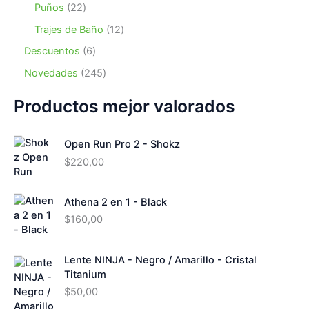
s
o
u
o
2
Puños
22
t
d
r
s
c
d
2
o
u
o
1
Trajes de Baño
12
t
u
p
s
c
d
2
o
c
r
6
Descuentos
6
t
u
p
s
t
o
p
o
c
r
2
Novedades
245
o
d
r
s
t
o
4
s
u
o
o
d
5
Productos mejor valorados
c
d
s
u
p
t
u
c
r
o
c
Open Run Pro 2 - Shokz
t
o
s
t
o
d
$
220,00
o
s
u
s
c
Athena 2 en 1 - Black
t
o
$
160,00
s
Lente NINJA - Negro / Amarillo - Cristal
Titanium
$
50,00