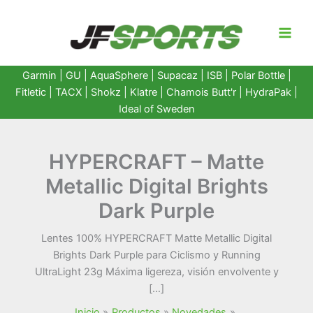
Ir
al
contenido
Garmin
|
GU
|
AquaSphere
|
Supacaz
| ISB |
Polar Bottle
|
Fitletic
|
TACX
|
Shokz
|
Klatre
|
Chamois Butt'r
|
HydraPak
|
Ideal of Sweden
HYPERCRAFT – Matte
Metallic Digital Brights
Dark Purple
Lentes 100% HYPERCRAFT Matte Metallic Digital
Brights Dark Purple para Ciclismo y Running
UltraLight 23g Máxima ligereza, visión envolvente y
[…]
Inicio
Productos
Novedades