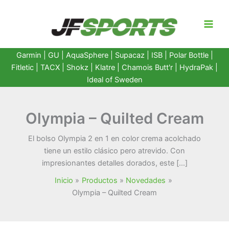
Ir
al
contenido
Garmin
|
GU
|
AquaSphere
|
Supacaz
| ISB |
Polar Bottle
|
Fitletic
|
TACX
|
Shokz
|
Klatre
|
Chamois Butt'r
|
HydraPak
|
Ideal of Sweden
Olympia – Quilted Cream
El bolso Olympia 2 en 1 en color crema acolchado
tiene un estilo clásico pero atrevido. Con
impresionantes detalles dorados, este […]
Inicio
Productos
Novedades
Olympia – Quilted Cream