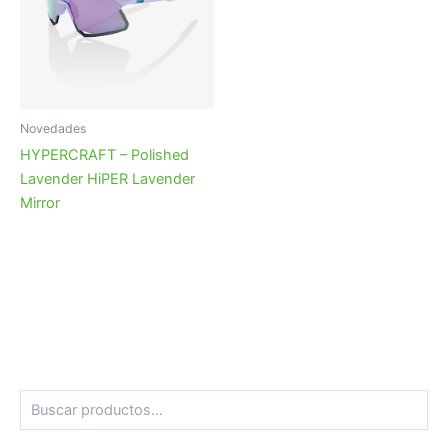
Novedades
HYPERCRAFT – Polished
Lavender HiPER Lavender
Mirror
B
u
s