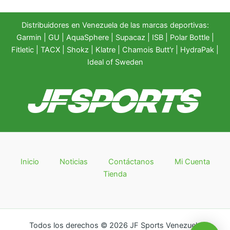
Distribuidores en Venezuela de las marcas deportivas:
Garmin
|
GU
|
AquaSphere
|
Supacaz
| ISB |
Polar Bottle
|
Fitletic
|
TACX
|
Shokz
|
Klatre
|
Chamois Butt'r
|
HydraPak
|
Ideal of Sweden
Inicio
Noticias
Contáctanos
Mi Cuenta
Tienda
Todos los derechos © 2026 JF Sports Venezuela