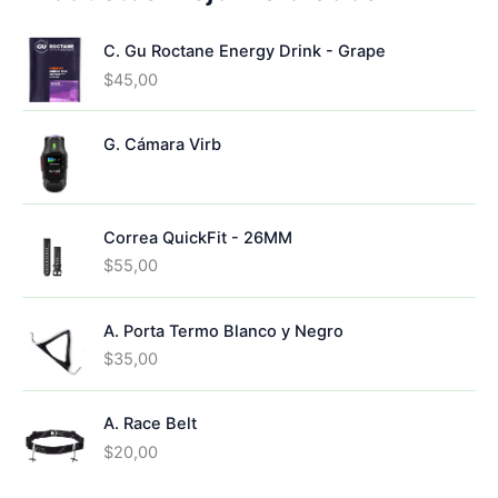
s
u
p
t
u
c
r
o
c
C. Gu Roctane Energy Drink - Grape
t
o
s
t
o
d
$
45,00
o
s
u
s
c
G. Cámara Virb
t
o
s
Correa QuickFit - 26MM
$
55,00
A. Porta Termo Blanco y Negro
$
35,00
A. Race Belt
$
20,00