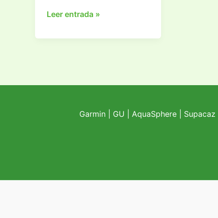
Garmin
Leer entrada »
F15
Garmin
|
GU
|
AquaSphere
|
Supacaz