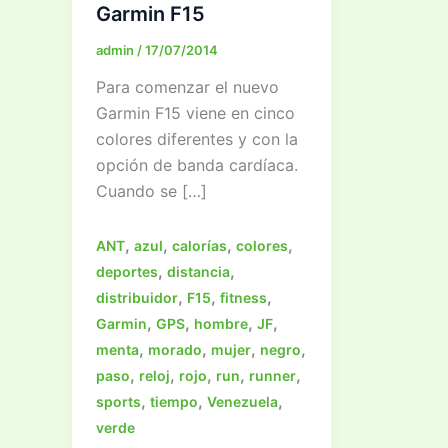
Garmin F15
admin
/
17/07/2014
Para comenzar el nuevo
Garmin F15 viene en cinco
colores diferentes y con la
opción de banda cardíaca.
Cuando se […]
,
,
,
,
ANT
azul
calorías
colores
,
,
deportes
distancia
,
,
,
distribuidor
F15
fitness
,
,
,
,
Garmin
GPS
hombre
JF
,
,
,
,
menta
morado
mujer
negro
,
,
,
,
,
paso
reloj
rojo
run
runner
,
,
,
sports
tiempo
Venezuela
verde