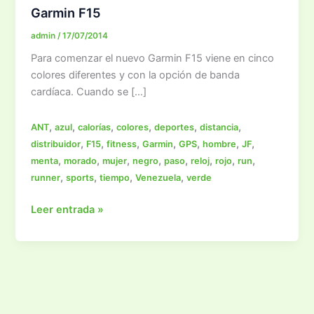
Garmin F15
admin
/
17/07/2014
Para comenzar el nuevo Garmin F15 viene en cinco
colores diferentes y con la opción de banda
cardíaca. Cuando se […]
,
,
,
,
,
,
ANT
azul
calorías
colores
deportes
distancia
,
,
,
,
,
,
,
distribuidor
F15
fitness
Garmin
GPS
hombre
JF
,
,
,
,
,
,
,
,
menta
morado
mujer
negro
paso
reloj
rojo
run
,
,
,
,
runner
sports
tiempo
Venezuela
verde
Garmin
Leer entrada »
F15