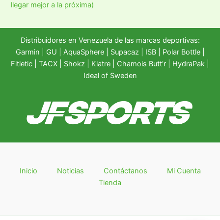
llegar mejor a la próxima)
Distribuidores en Venezuela de las marcas deportivas:
Garmin
|
GU
|
AquaSphere
|
Supacaz
| ISB |
Polar Bottle
|
Fitletic
|
TACX
|
Shokz
|
Klatre
|
Chamois Butt'r
|
HydraPak
|
Ideal of Sweden
Inicio
Noticias
Contáctanos
Mi Cuenta
Tienda