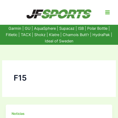
Ir
al
contenido
Garmin
|
GU
|
AquaSphere
|
Supacaz
| ISB |
Polar Bottle
|
Fitletic
|
TACX
|
Shokz
|
Klatre
|
Chamois Butt'r
|
HydraPak
|
Ideal of Sweden
F15
Noticias