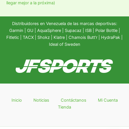
llegar mejor a la próxima)
Distribuidores en Venezuela de las marcas deportivas:
Garmin
|
GU
|
AquaSphere
|
Supacaz
| ISB |
Polar Bottle
|
Fitletic
|
TACX
|
Shokz
|
Klatre
|
Chamois Butt'r
|
HydraPak
|
Ideal of Sweden
Inicio
Noticias
Contáctanos
Mi Cuenta
Tienda