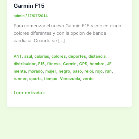
Garmin F15
admin
/
17/07/2014
Para comenzar el nuevo Garmin F15 viene en cinco
colores diferentes y con la opción de banda
cardíaca. Cuando se […]
,
,
,
,
,
,
ANT
azul
calorías
colores
deportes
distancia
,
,
,
,
,
,
,
distribuidor
F15
fitness
Garmin
GPS
hombre
JF
,
,
,
,
,
,
,
,
menta
morado
mujer
negro
paso
reloj
rojo
run
,
,
,
,
runner
sports
tiempo
Venezuela
verde
Garmin
Leer entrada »
F15