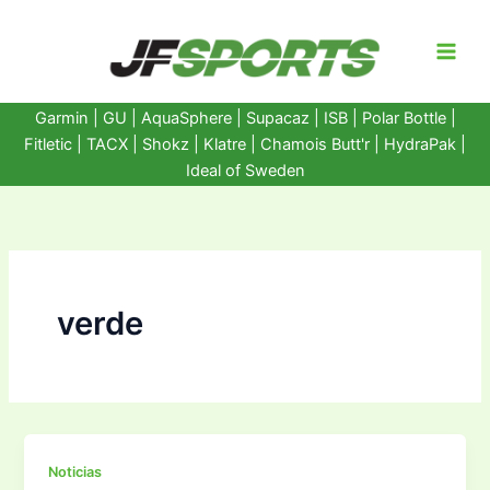
Ir
al
contenido
Garmin
|
GU
|
AquaSphere
|
Supacaz
| ISB |
Polar Bottle
|
Fitletic
|
TACX
|
Shokz
|
Klatre
|
Chamois Butt'r
|
HydraPak
|
Ideal of Sweden
verde
Noticias