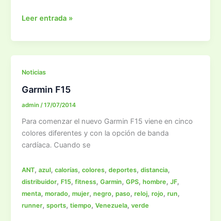
Consejos
Leer entrada »
para
correr
la
Gatorade
Noticias
Caracas
Garmin F15
Rock
admin
/
17/07/2014
Para comenzar el nuevo Garmin F15 viene en cinco
colores diferentes y con la opción de banda
cardíaca. Cuando se
,
,
,
,
,
,
ANT
azul
calorías
colores
deportes
distancia
,
,
,
,
,
,
,
distribuidor
F15
fitness
Garmin
GPS
hombre
JF
,
,
,
,
,
,
,
,
menta
morado
mujer
negro
paso
reloj
rojo
run
,
,
,
,
runner
sports
tiempo
Venezuela
verde