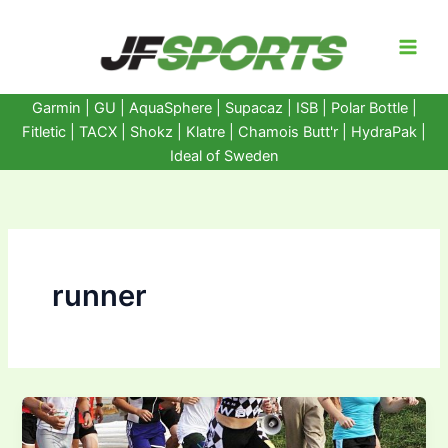
Ir
al
contenido
Garmin
|
GU
|
AquaSphere
|
Supacaz
| ISB |
Polar Bottle
|
Fitletic
|
TACX
|
Shokz
|
Klatre
|
Chamois Butt'r
|
HydraPak
|
Ideal of Sweden
runner