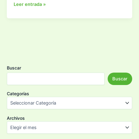
Garmin
Leer entrada »
F15
Buscar
Buscar
Categorías
Archivos