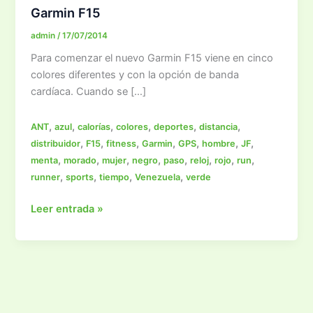
Garmin F15
admin
/
17/07/2014
Para comenzar el nuevo Garmin F15 viene en cinco
colores diferentes y con la opción de banda
cardíaca. Cuando se […]
,
,
,
,
,
,
ANT
azul
calorías
colores
deportes
distancia
,
,
,
,
,
,
,
distribuidor
F15
fitness
Garmin
GPS
hombre
JF
,
,
,
,
,
,
,
,
menta
morado
mujer
negro
paso
reloj
rojo
run
,
,
,
,
runner
sports
tiempo
Venezuela
verde
Garmin
Leer entrada »
F15