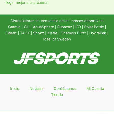
llegar mejor a la próxima)
Distribuidores en Venezuela de las marcas deportivas:
Garmin
|
GU
|
AquaSphere
|
Supacaz
| ISB |
Polar Bottle
|
Fitletic
|
TACX
|
Shokz
|
Klatre
|
Chamois Butt'r
|
HydraPak
|
Ideal of Sweden
Inicio
Noticias
Contáctanos
Mi Cuenta
Tienda