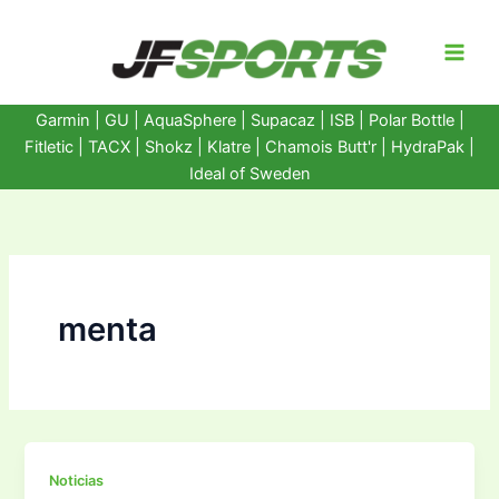
Ir
al
contenido
Garmin
|
GU
|
AquaSphere
|
Supacaz
| ISB |
Polar Bottle
|
Fitletic
|
TACX
|
Shokz
|
Klatre
|
Chamois Butt'r
|
HydraPak
|
Ideal of Sweden
menta
Noticias